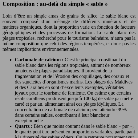
Composition : au-delà du simple « sable »
Loin d’être un simple amas de grains de silice, le sable blanc est
souvent composé d’un mélange de différents minéraux et de
matières organiques, dont la proportion varie en fonction de facteurs
géographiques et des processus de formation. Le sable blanc des
plages tropicales, recherché pour le tourisme balnéaire, n’aura pas la
même composition que celui des régions tempérées, et donc pas les
mêmes implications environnementales.
Carbonate de calcium :
C’est le principal constituant du
sable blanc dans les régions tropicales, attirant de nombreux
amateurs de plages paradisiaques. Il provient de la
fragmentation et de l’érosion des coquillages, des coraux et
des squelettes d’organismes marins. Les plages des Maldives
et des Caraïbes en sont d’excellents exemples, véritables
joyaux pour le tourisme de farniente. On estime que certains
récifs coralliens produisent jusqu’à 100 kg de sable par mètre
carré et par an, alimentant ainsi ces plages idylliques. La
concentration de carbonate de calcium peut atteindre 99%
dans certains sables, contribuant à leur blancheur
exceptionnelle.
Quartz :
Bien que moins courant dans le sable blanc « pur »,
le quartz peut être présent en proportions variables, participant
à la diversité des sables côtiers. On le retrouve notamment sur